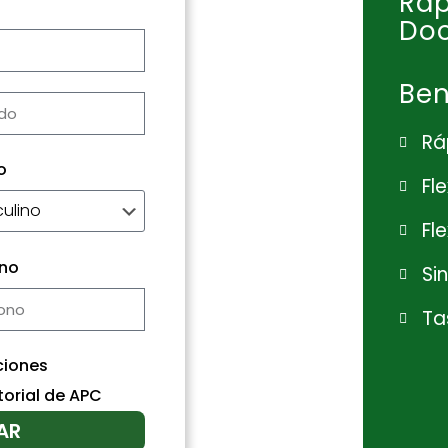
Ráp
Do
Ben
Rá
o
Fl
Fl
ono
Si
Ta
ciones
torial de APC
AR