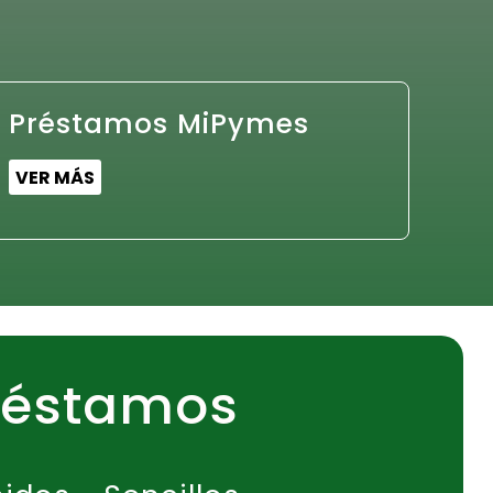
Préstamos MiPymes
VER MÁS
réstamos